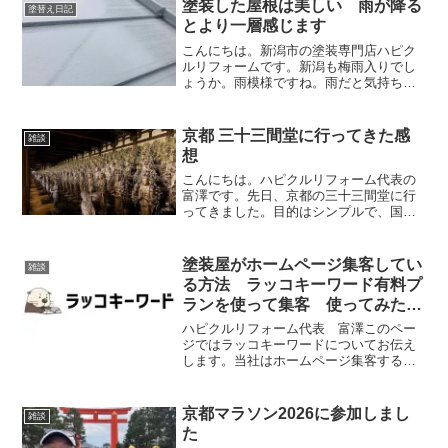
塗装した屋根は美しい 雨が降る
塗替え日記
とより一層感じます
こんにちは。新潟市の塗装専門店ハピク
ルリフォームです。新潟も梅雨入りでし
ょうか。雨模様ですね。雨だと気持ちが
落ち込むことがありますが、雨が降るか
らこそ晴れが日が嬉しくなりますよね。
「雨嫌だな〜」と思ってしまいますが、
京都 三十三間堂に行ってきた感
雑談
このような雨も楽しめると...
想
こんにちは。ハピクルリフォーム代表の
富澤です。先日、京都の三十三間堂に行
ってきました。目的はシンプルで、国宝
の千手観音を一度目の前で見たかったか
らです。私はNHKのブラタモリが好きで
毎回見ているのですが、そこで三十三間
塗装屋がホームページ集客してい
雑談
堂が扱われていました。...
る方法 ラッコキーワード有料プ
ランを使って集客 使ってみた感
想
ハピクルリフォーム代表 富澤このペー
ジではラッコキーワードについてお伝え
します。当社はホームページ集客するた
めに「ラッコキーワード」を使用してい
ます。ラッコキーワードとは、関連キー
ワード(複合キーワード)を見つけたり、ラ
京都マラソン2026に参加しまし
雑談
イバルサイトがどのよ...
た