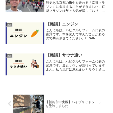
歴史ある京都の街中を走れる「京都マラ
ソン」に参加することができました。京
都マラソンは年々人気が増しており、抽
選倍率は2.7倍となっているようです。私
は運良く抽選に当たり、16,000人の1人と
して京都マラソンに参加することができ
【雑談】ニンジン
雑談
ました。京都...
こんにちは。ハピクルリフォーム代表の
富澤です。本を読んで学んだことがある
ので共有させてください。BRAIN
DRIVEN ( ブレインドリブン ) パフォーマ
ンスが高まる脳の状態とは青砥 瑞人著と
いう本を今読んでいます。脳をどのよう
な状態に...
【雑談】サウナ通い
雑談
こんにちは。ハピクルリフォーム代表の
富澤です。最近サウナが流行っています
よね。私も流行に遅れまいとサウナ通い
を始めました。今までサウナといえば
「灼熱我慢大会」「水風呂罰ゲーム」と
いうきついイメージしかなかったのです
が、どうもそうではないよう...
【新潟市中央区】ハイブリッドシーラー
を塗装しました