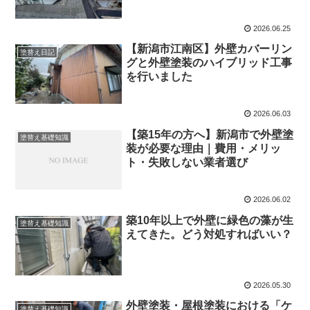
2026.06.25
【新潟市江南区】外壁カバーリン
塗替え日記
グと外壁塗装のハイブリッド工事
を行いました
2026.06.03
【築15年の方へ】新潟市で外壁塗
塗替え基礎知識
装が必要な理由｜費用・メリッ
ト・失敗しない業者選び
2026.06.02
築10年以上で外壁に緑色の藻が生
塗替え基礎知識
えてきた。どう対処すればいい？
2026.05.30
外壁塗装・屋根塗装における「ケ
塗替え基礎知識