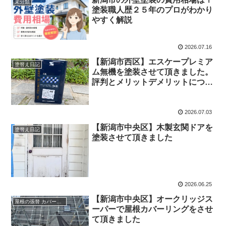
未分類
塗装職人歴２５年のプロがわかり
やすく解説
2026.07.16
【新潟市西区】エスケープレミア
塗替え日記
ム無機を塗装させて頂きました。
評判とメリットデメリットについ
て
2026.07.03
【新潟市中央区】木製玄関ドアを
塗替え日記
塗装させて頂きました
2026.06.25
【新潟市中央区】オークリッジス
屋根の張替 カバーリング
ーパーで屋根カバーリングをさせ
て頂きました