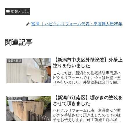
塗替え日記
富澤 ｜ハピクルリフォーム代表・塗装職人歴25年
関連記事
【新潟市中央区外壁塗装】外壁上
塗替え日記
塗りを行いました
こんにちは。新潟市の住宅塗装専門店ハ
ピクルリフォームです。今日は外壁上塗
りを行いました。外壁塗装は合計３回塗
りですが、この上塗り３回目に当たり、
最後の仕上げ塗装になります。塗料をロ
ーラーにたっぷりつけて塗装していきま
【新潟市江南区】塀がきの塗装を
塗替え日記
す。上塗りをすると目で見...
させて頂きました
ハピクルリフォーム代表 富澤傷んだ塀
がきを塗装させて頂きましたのでその様
子をお伝えします。施工前施工前の塀が
きは色褪せたり、塗装が剥がれている箇
所が見受けられました。塀がきは目に入