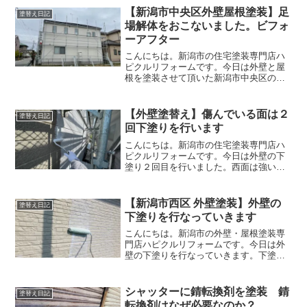
りやすい箇所です。「玄関は家の顔」と
【新潟市中央区外壁屋根塗装】足
塗替え日記
言われますが、「塀がきも...
場解体をおこないました。ビフォ
ーアフター
こんにちは。新潟市の住宅塗装専門店ハ
ピクルリフォームです。今日は外壁と屋
根を塗装させて頂いた新潟市中央区のお
宅の足場解体を行いました。飛散防止メ
ッシュを剥がすと綺麗になった家が見え
てきます。足場職人が丁寧に足場を解体
【外壁塗替え】傷んでいる面は２
塗替え日記
してくれています。外壁塗...
回下塗りを行います
こんにちは。新潟市の住宅塗装専門店ハ
ピクルリフォームです。今日は外壁の下
塗り２回目を行いました。西面は強い日
差しを受けるのでどうしても傷みが早い
です。日陰になる東面などは傷みが進み
ませんが、西面は傷んでしまいます。傷
【新潟市西区 外壁塗装】外壁の
塗替え日記
んだ外壁の下地を良くする...
下塗りを行なっていきます
こんにちは。新潟市の外壁・屋根塗装専
門店ハピクルリフォームです。今日は外
壁の下塗りを行なっていきます。下塗り
には「シーラー」という塗料を塗りま
す。シーラーは塗装面をがっちり固め、
密着を良くしてくれる接着剤の役割を果
シャッターに錆転換剤を塗装 錆
塗替え日記
たしてくれる塗料です。Ａ様...
転換剤はなぜ必要なのか？