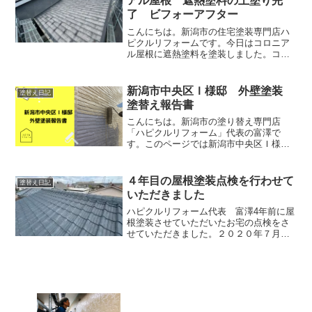
アル屋根 遮熱塗料の上塗り完
了 ビフォーアフター
こんにちは。新潟市の住宅塗装専門店ハ
ピクルリフォームです。今日はコロニア
ル屋根に遮熱塗料を塗装しました。コロ
ニアル屋根塗装は基本的に４回塗りにな
っています。下塗り１回目→下塗り２回
目→中塗り→上塗りという流れで塗装し
新潟市中央区Ｉ様邸 外壁塗装
塗替え日記
ます。今日は仕上げ塗装で...
塗替え報告書
こんにちは。新潟市の塗り替え専門店
「ハピクルリフォーム」代表の富澤で
す。このページでは新潟市中央区Ｉ様邸
の外壁塗装についてお伝えします。塗り
替えを考えている方に参考になれば幸い
です。ビフォーアフターＩ様の御宅は約
４年目の屋根塗装点検を行わせて
塗替え日記
２０年前に張り替え工事を行っ...
いただきました
ハピクルリフォーム代表 富澤4年前に屋
根塗装させていただいたお宅の点検をさ
せていただきました。２０２０年７月に
セメント瓦の塗装をさせて頂いたのです
が、本日２０２４年７月３０日に４年目
の点検をさせていただきました。塗装か
ら４年経ったセメント瓦...