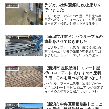
ラジカル塗料(艶消し)の上塗りを
塗料の知識
行いました
こんにちは。新潟市の外壁・屋根塗装専
門店ハピクルリフォームです。今日は新
潟市東区Ｓ様邸の外壁を上塗り作業をお
こないました。Ｓ様のお宅は純和風の立
派なお宅です。ピカピカする艶ありでは
なく、落ち着いた外壁にするため艶消し
【新潟市江南区】セラルーフ瓦の
塗替え日記
を塗装しています。Ｓ様の...
塗装をさせて頂きました
ハピクルリフォーム代表 富澤今回は新
潟市江南区Ｋ様邸の屋根を塗装させて頂
きました。セラルーフという瓦の塗装で
す。セラルーフの塗装をお考えの方に参
考になったら幸いです。塗装前塗装前の
状態は艶がなく、瓦の下地が出てきてい
【新潟市 屋根塗装】スレート屋
塗料の知識
ます。雪止めアングルも錆...
根(コロニアル)におすすめの塗料
７選！これを選べば間違いなし！
ハピクルリフォーム代表 富澤このペー
ジではスレート屋根(コロニアル)の塗装で
おすすめの塗料をご紹介します。スレー
ト屋根を塗装するとき、どの塗料を選べ
ば良いか悩んでしまうことがあるかもし
れません。多くのメーカーが多くの塗料
【新潟市中央区屋根塗装】コロニ
塗替え日記
を発売していますので...