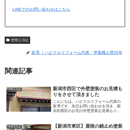
LINEでのお問い合わせはこちら
塗替え日記
富澤 ｜ハピクルリフォーム代表・塗装職人歴25年
関連記事
新潟市西区で外壁塗装のお見積も
塗替え日記
りをさせて頂きました
こんにちは。ハピクルリフォーム代表の
富澤です。先日お問い合わせを頂き、新
潟市西区のお宅の外壁塗装お見積もりを
させて頂きました。前回塗り替えをされ
てから10年ほど経過したので、そろそろ
塗り替えをお考えということでした。塗
【新潟市東区】屋根の錆止め塗装
塗替え日記
り替えされてから10年...