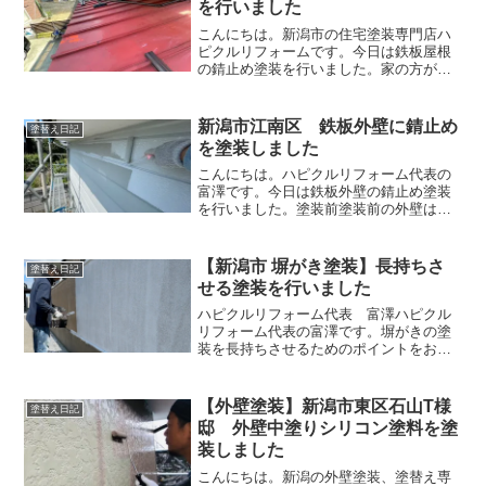
を行いました
こんにちは。新潟市の住宅塗装専門店ハ
ピクルリフォームです。今日は鉄板屋根
の錆止め塗装を行いました。家の方が定
期的に塗装していたようで、そこまで大
きな錆は出ていませんでしたが色あせや
塗膜剥離があるので塗装していきます。
新潟市江南区 鉄板外壁に錆止め
塗替え日記
錆止め塗装完了錆落としを...
を塗装しました
こんにちは。ハピクルリフォーム代表の
富澤です。今日は鉄板外壁の錆止め塗装
を行いました。塗装前塗装前の外壁は錆
が出始めています。特に軒下の雨が当た
らない箇所は錆が進行していますね。雨
が当たらないと汚れが長期間付着するた
【新潟市 塀がき塗装】長持ちさ
塗替え日記
め錆を進行させてしまいま...
せる塗装を行いました
ハピクルリフォーム代表 富澤ハピクル
リフォーム代表の富澤です。塀がきの塗
装を長持ちさせるためのポイントをお伝
えします。最近の家では塀がきを見るこ
とは減ってきましたが、以前は塀がきが
ある家がたくさんありました。塀がきは
【外壁塗装】新潟市東区石山T様
塗替え日記
一番目に入りやすい箇所な...
邸 外壁中塗りシリコン塗料を塗
装しました
こんにちは。新潟の外壁塗装、塗替え専