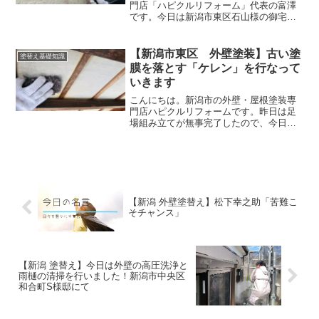
門店「ハピクルリフォーム」代表の富澤
です。今日は新潟市東区石山様の御宅の
外壁中塗りを行ないましたのでその様子
をお伝えします。【前日の作業】下塗り
の様子はこちら前日の下塗りを行ないま
【新潟市東区 外壁塗装】古い塗
塗替え基礎知識
したので、今日は中塗りを...
膜を落とす「ケレン」を行なって
いきます
こんにちは。新潟市の外壁・屋根塗装専
門店ハピクルリフォームです。昨日は足
場組み立てが無事完了したので、今日か
ら塗装作業に入ります。塗装前には必ず
ケレンという作業を行います。ケレンの
語源は「クリーン」という説がありま
す。綺麗にするという意味で...
【新潟 外壁塗替え】松下幸之助「苦難こ
そチャンス」
【新潟 塗替え】今日は外壁の高圧洗浄と
雨樋の清掃を行いました！新潟市中央区
和合町S様邸にて