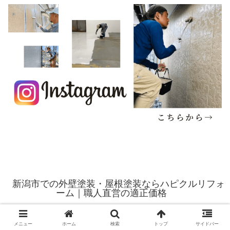
新潟市での外壁塗装・屋根塗装ならハピクルリフォ
ーム｜職人直営の適正価格
© 2020 新潟市での外壁塗装・屋根塗装ならハピクルリフォーム｜職
人直営の適正価格.
メニュー
ホーム
検索
トップ
サイドバー