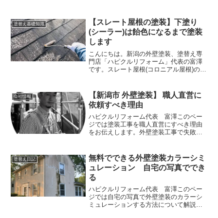
しないとどうなってしまうのか。こうい
ったことを悩まれる方は多いと思いま
す。結論からいうと、外壁塗装はしない
【スレート屋根の塗装】下塗り
塗替え基礎知識
といけないものです。築１５...
(シーラー)は飴色になるまで塗装
します
こんにちは。新潟の外壁塗装、塗替え専
門店「ハピクルリフォーム」代表の富澤
です。スレート屋根(コロニアル屋根)の塗
装は気を遣って塗装しないといけませ
ん。なぜかというと、いい加減な塗装を
すると塗装したのにすぐに剥がれてきて
【新潟市 外壁塗装】 職人直営に
会社情報
しまうからです。このペ...
依頼すべき理由
ハピクルリフォーム代表 富澤このペー
ジでは塗装工事を職人直営にすべき理由
をお伝えします。外壁塗装工事で失敗し
ないためにもぜひお読みください。塗装
工事をしようと思う時「どこに依頼すれ
ばいいのだろう？」と悩む方は多いで
無料でできる外壁塗装カラーシミ
塗替え日記
す。家を建ててくれた会社に...
ュレーション 自宅の写真ででき
る
ハピクルリフォーム代表 富澤このペー
ジでは自宅の写真で外壁塗装のカラーシ
ミュレーションする方法について解説し
ます。まずは自宅の写真をスマホで撮る