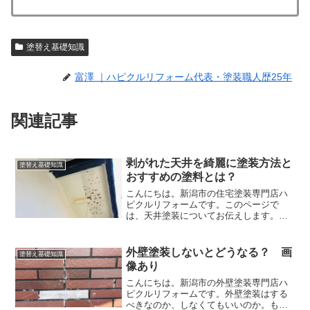
塗替え基礎知識
富澤 ｜ハピクルリフォーム代表・塗装職人歴25年
関連記事
剥がれた天井を綺麗に塗装方法と
塗替え基礎知識
おすすめの塗料とは？
こんにちは。新潟市の住宅塗装専門店ハ
ピクルリフォームです。このページで
は、天井塗装についてお伝えします。た
まに家の外部の天井部分が剥がれてしま
うことがあります。↑上の写真のように塗
装が剥がれてしまっています。古い住宅
外壁塗装しないとどうなる？ 画
塗替え基礎知識
だと天井にベニヤ板を貼っ...
像あり
こんにちは。新潟市の外壁塗装専門店ハ
ピクルリフォームです。外壁塗装はする
べきなのか、しなくてもいいのか。もし