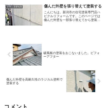
まずはカラーシミュレーションしたい写
真を撮りましょう。今回は例として下の
傷んだ外壁を張り替えて塗装する
塗替え基礎知識
家で試したいと思います。...
こんにちは。新潟市の住宅塗装専門店ハ
ピクルリフォームです。このページでは
傷んだ外壁を一部張り替えてから塗装す
る工程についてお伝えします。これから
外壁塗装をお考えの方に参考になったら
幸いです。傷みすぎた外壁は塗装できな
いので張り替えが必要上の...
破風板の塗装をおこないました。ビフォ
ーアフター
傷んだ外壁を高耐久性のラジカル塗料で
塗装する
コメント