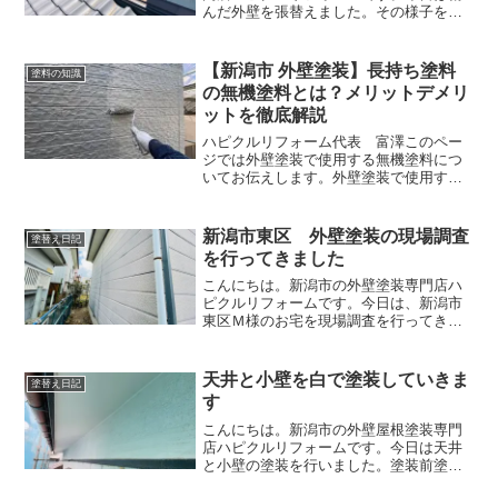
んだ外壁を張替えました。その様子をこ
のページでお伝えします。張替え前の外
壁張替え前の外壁は腐食が進み塗装不可
の状態になっていました。ボロボロにな
【新潟市 外壁塗装】長持ち塗料
塗料の知識
ってしまい、穴が空いてい...
の無機塗料とは？メリットデメリ
ットを徹底解説
ハピクルリフォーム代表 富澤このペー
ジでは外壁塗装で使用する無機塗料につ
いてお伝えします。外壁塗装で使用する
無機塗料とは？無機塗料はガラスや石の
ような無機成分を多く含む超高耐久塗料
です。石や岩は、紫外線を受けてもほと
新潟市東区 外壁塗装の現場調査
塗替え日記
んど劣化しません。とても...
を行ってきました
こんにちは。新潟市の外壁塗装専門店ハ
ピクルリフォームです。今日は、新潟市
東区Ｍ様のお宅を現場調査を行ってきま
した。外壁の状態と面積を測らせて頂き
ました。外壁は色が褪せており、ちょう
ど塗装時期ですね。コーキングが劣化し
天井と小壁を白で塗装していきま
塗替え日記
ており、隙間も空いている...
す
こんにちは。新潟市の外壁屋根塗装専門
店ハピクルリフォームです。今日は天井
と小壁の塗装を行いました。塗装前塗装
前の天井と小壁は黒ずんでいたり剥がれ