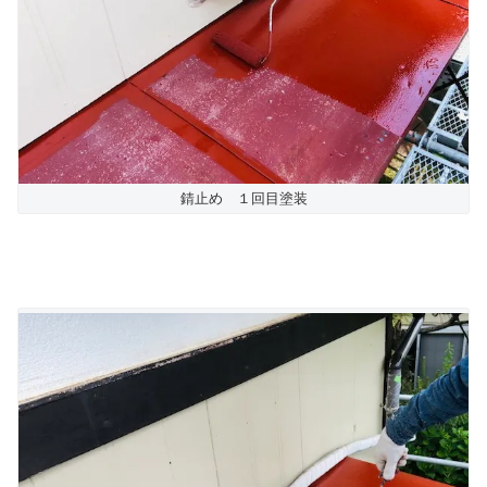
錆止め １回目塗装