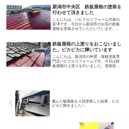
が生じていました。ここから綺麗に塗装
していきます。１回目塗装白を塗装して
新潟市中央区 鉄板屋根の塗装を
塗替え日記
いきますが、白は仕上がり...
行わせて頂きました
こんにちは。ハピクルリフォーム代表の
富澤です。今日から新潟市のお宅の鉄板
屋根を塗装させていただいています。築
３０年以上経っているお宅ですので錆が
進行している状態でした。塗装前以前に
DIYで錆びているところだけ塗装されたよ
鉄板屋根の上塗りをおこないまし
塗替え日記
うです。しかしながら...
た。ピカピカに輝いています
こんにちは。新潟市の外壁・屋根塗装専
門店ハピクルリフォームです。今日は鉄
板屋根の上塗りを行いました。塗装前は
赤く錆びていた状態でしたが、綺麗にな
ってきました。塗料をたっぷりつけて厚
く塗っていきます。塗装前は錆が進行し
ている状態だったので、し...
傷んだ破風板を４回塗装した結果、ピカ
ピカに輝きました✨