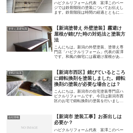
ハピクルリフォーム代表 富澤このペー
ジでは鉄骨階段の塗装についてお伝えし
ます。鉄骨階段は時間の経過とともにど
うしても錆びてしまいます。錆を放置す
ると穴が空き、鉄骨の耐久性を下げてし
まいます。ですので定期的に塗装するこ
【新潟塗替え 外壁塗装】霧避け
塗替え基礎知識
とをお勧めします。鉄骨階...
屋根が錆びた時の対処法と塗装方
法
こんにちは。新潟の外壁塗装、塗替え専
門店「ハピクルリフォーム」代表の富澤
です。和風の御宅には霧避け屋根がある
家があります。霧避け屋根とは窓の上に
ある小さな屋根のことです。霧避け屋根
は鉄でできていることが多いため、時間
【新潟市西区】錆びているところ
塗料の知識
とともに錆びてきてしまい...
に錆転換剤を塗装しました。錆転
換剤の塗装が必要な場合とは？
こんにちは。新潟市の住宅塗装専門店ハ
ピクルリフォームです。今日は新潟市西
区のお宅で錆転換剤の塗装を行いまし
た。錆転換剤とは、赤錆を黒錆に変えて
くれる塗料です。黒錆にすることで新品
の鉄の状態に戻すので錆びにくくするこ
【新潟市 塗装工事】お茶出しは
会社情報
とができます。錆転換剤 塗...
必要か？
ハピクルリフォーム代表 富澤このペー