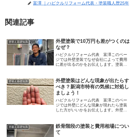
富澤 ｜ハピクルリフォーム代表・塗装職人歴25年
関連記事
外壁塗装で10万円も差がつくのは
塗替え基礎知識
なぜ？
ハピクルリフォーム代表 富澤このペー
ジでは外壁塗装でなぜ会社によって費用
に差が出るのかをお伝えします。塗装工
事をする時は数社から見積もりをもらう
ことが多いと思います。そうするとその
会社によって塗装方法も費用も変わって
外壁塗装はどんな現象が出たらす
塗替え基礎知識
くるでしょう。特に費用に...
べき？新潟市特有の気候に対処し
ましょう！
ハピクルリフォーム代表 富澤このペー
ジでは外壁にどんな現象が現れたら塗装
した方がいいかをお伝えします。外壁塗
装が必要なサインには以下のようなもの
があります。これらのサインが見られた
場合、塗装の検討を始めるべきかもしれ
鉄骨階段の塗装と費用相場につい
塗替え基礎知識
ません。１、チョーキング...
て