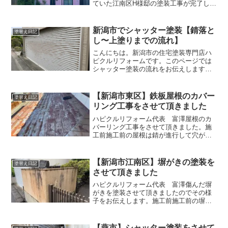
ていた江南区H様邸の塗装工事が完了しま
した。今回は屋根と外壁を塗装し、家を
丸々塗装させて頂きました。塗装前塗装
前の外壁は色あせがあり、外壁がところ
新潟市でシャッター塗装【錆落と
塗替え日記
どころ剥がれている状態...
し〜上塗りまでの流れ】
こんにちは。新潟市の住宅塗装専門店ハ
ピクルリフォームです。このページでは
シャッター塗装の流れをお伝えします。
シャッター塗装をお考えの方に参考にな
ったら幸いです。最後の方にシャッター
塗装の一連の流れを動画でも解説してい
【新潟市東区】鉄板屋根のカバー
塗替え日記
るのでご参考ください。シ...
リング工事をさせて頂きました
ハピクルリフォーム代表 富澤屋根のカ
バーリング工事をさせて頂きました。施
工前施工前の屋根は錆が進行して穴が空
いている状態でした。穴から雨が侵入し
雨漏りもしている状態だったため、カバ
ーリング工事をご依頼頂きました。カバ
【新潟市江南区】塀がきの塗装を
塗替え日記
ーリング工事とは、既存の...
させて頂きました
ハピクルリフォーム代表 富澤傷んだ塀
がきを塗装させて頂きましたのでその様
子をお伝えします。施工前施工前の塀が
きは色褪せたり、塗装が剥がれている箇
所が見受けられました。塀がきは目に入
りやすい箇所です。「玄関は家の顔」と
【燕市】シャッター塗装をさせて