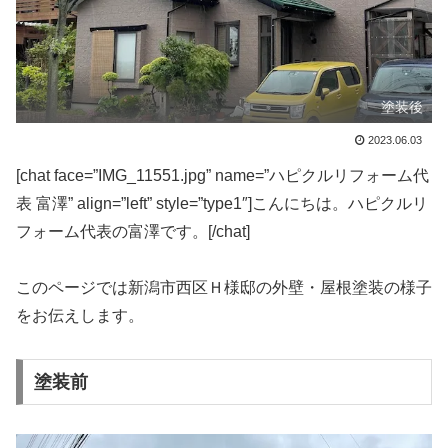
塗装後
2023.06.03
[chat face=”IMG_11551.jpg” name=”ハピクルリフォーム代
表 富澤” align=”left” style=”type1″]こんにちは。ハピクルリ
フォーム代表の富澤です。[/chat]
このページでは新潟市西区Ｈ様邸の外壁・屋根塗装の様子
をお伝えします。
塗装前