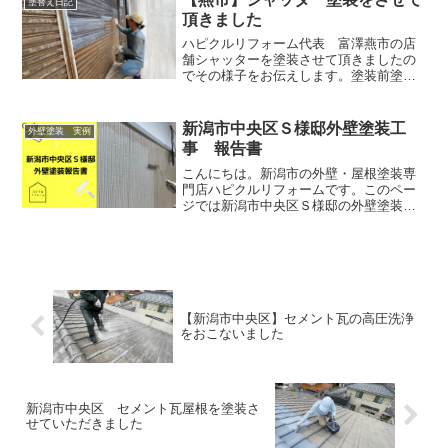
塗替え日記
言われますが、「塀がきも...
頂きました
ハピクルリフォーム代表 富澤燕市の店
舗シャッターを塗装させて頂きましたの
でその様子をお伝えします。塗装前塗装
前のシャッターは写真のようにだいぶ錆
が進行していました。しかしながら穴が
開くほど錆びていませんので交換ではな
新潟市中央区Ｓ様邸外壁塗装工
外壁塗装 実例
く塗装で綺麗にさせて頂き...
事 報告書
こんにちは。新潟市の外壁・屋根塗装専
門店ハピクルリフォームです。このペー
ジでは新潟市中央区Ｓ様邸の外壁塗装の
様子をお伝えします。塗装前Ｓ様のお宅
は約１５年前に外壁張り替え工事をされ
たようです。１５年経つと外壁に剥がれ
が生じたり、木が剥き出し...
【新潟市中央区】セメント瓦の高圧洗浄
をおこないました
新潟市中央区 セメント瓦屋根を塗装さ
せていただきました