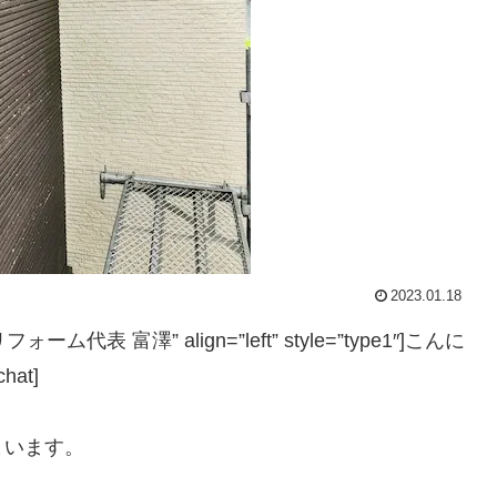
2023.01.18
リフォーム代表 富澤” align=”left” style=”type1″]こんに
at]
まいます。