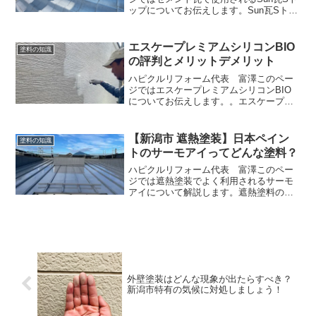
ップについてお伝えします。Sun瓦Sトッ
プは、エーエスペイント社が製造する瓦
屋根 上塗り塗料です。当社はセメント
瓦を塗装するときはSun瓦Sトップを使用
エスケープレミアムシリコンBIO
塗料の知識
しています。...
の評判とメリットデメリット
ハピクルリフォーム代表 富澤このペー
ジではエスケープレミアムシリコンBIO
についてお伝えします。。エスケープレ
ミアムシリコンBIOは、エスケー化研株
式会社が製造する高性能な外壁用塗料で
す。この塗料は、強力防かび・防藻機能
【新潟市 遮熱塗装】日本ペイン
塗料の知識
を持つ超耐候形水性ハ...
トのサーモアイってどんな塗料？
ハピクルリフォーム代表 富澤このペー
ジでは遮熱塗装でよく利用されるサーモ
アイについて解説します。遮熱塗料のサ
ーモアイとは？サーモアイ
（THERMOEYE）は 日本ペイントが販売
している遮熱塗料シリーズのブランド名
で、主に屋根用として人気があ...
外壁塗装はどんな現象が出たらすべき？
新潟市特有の気候に対処しましょう！