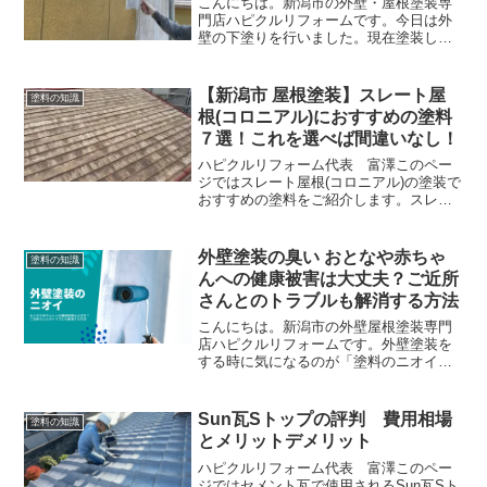
こんにちは。新潟市の外壁・屋根塗装専
門店ハピクルリフォームです。今日は外
壁の下塗りを行いました。現在塗装して
いるS様のお宅はリシン吹き付けの外壁で
す。リシンとは砂壁風の外壁のことを言
います。純和風のお宅でよく吹き付けて
【新潟市 屋根塗装】スレート屋
塗料の知識
ある外壁です。築２０年...
根(コロニアル)におすすめの塗料
７選！これを選べば間違いなし！
ハピクルリフォーム代表 富澤このペー
ジではスレート屋根(コロニアル)の塗装で
おすすめの塗料をご紹介します。スレー
ト屋根を塗装するとき、どの塗料を選べ
ば良いか悩んでしまうことがあるかもし
れません。多くのメーカーが多くの塗料
外壁塗装の臭い おとなや赤ちゃ
塗料の知識
を発売していますので...
んへの健康被害は大丈夫？ご近所
さんとのトラブルも解消する方法
こんにちは。新潟市の外壁屋根塗装専門
店ハピクルリフォームです。外壁塗装を
する時に気になるのが「塗料のニオイ」
ですね。外壁塗装のときは窓を閉め切る
ことになるので換気ができず、家の中が
どうしても塗料の匂いが入ってしまいま
Sun瓦Sトップの評判 費用相場
塗料の知識
す。また、窓を開けたとし...
とメリットデメリット
ハピクルリフォーム代表 富澤このペー
ジではセメント瓦で使用されるSun瓦Sト