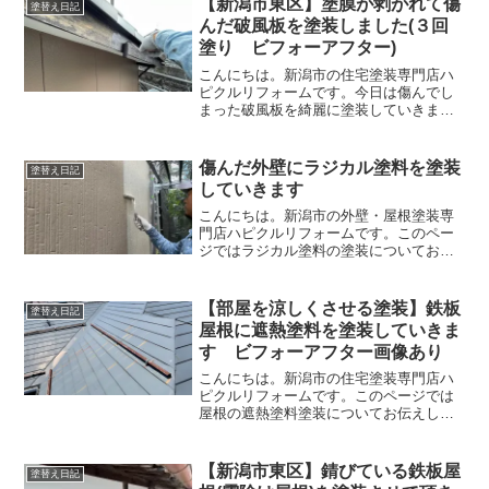
【新潟市東区】塗膜が剥がれて傷
塗替え日記
ます。今日は仕上げ塗装で...
んだ破風板を塗装しました(３回
塗り ビフォーアフター)
こんにちは。新潟市の住宅塗装専門店ハ
ピクルリフォームです。今日は傷んでし
まった破風板を綺麗に塗装していきまし
た。塗装前破風板とは、屋根の脇にある
木の部分です。時間の経過とともに塗装
が剥がれて木が剥き出しになってしまい
傷んだ外壁にラジカル塗料を塗装
塗替え日記
ます。木が剥き出しになる...
していきます
こんにちは。新潟市の外壁・屋根塗装専
門店ハピクルリフォームです。このペー
ジではラジカル塗料の塗装についてお伝
えします。ラジカル塗料はシリコン塗料
の中の上位グレードの塗料です。ラジカ
ルという劣化要因を抑制してくれる塗料
【部屋を涼しくさせる塗装】鉄板
塗替え日記
が配合されており、耐久年...
屋根に遮熱塗料を塗装していきま
す ビフォーアフター画像あり
こんにちは。新潟市の住宅塗装専門店ハ
ピクルリフォームです。このページでは
屋根の遮熱塗料塗装についてお伝えして
いきます。遮熱塗料を塗ることで室内温
度を下げ、部屋を涼しくさせることが期
待されています。最近は温暖化になって
【新潟市東区】錆びている鉄板屋
塗替え日記
いるため夏場の気温が高い...