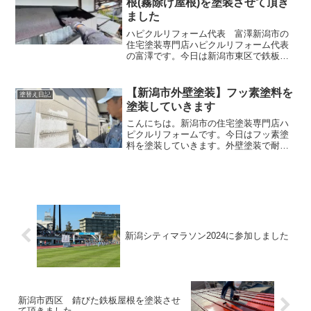
根(霧除け屋根)を塗装させて頂き
ました
ハピクルリフォーム代表 富澤新潟市の
住宅塗装専門店ハピクルリフォーム代表
の富澤です。今日は新潟市東区で鉄板屋
根を塗装させて頂きました。錆止め塗装
の様子霧除け屋根が錆びているので錆止
め塗料を塗装しました。黒い錆止め塗料
【新潟市外壁塗装】フッ素塗料を
塗替え日記
を塗装しています。錆がか...
塗装していきます
こんにちは。新潟市の住宅塗装専門店ハ
ピクルリフォームです。今日はフッ素塗
料を塗装していきます。外壁塗装で耐久
性がある塗料としてフッ素塗料がありま
す。耐久年数は２０年以上ある優れた塗
料です。費用も高くなってしまいます
が、何回も塗り替えをしたく...
新潟シティマラソン2024に参加しました
新潟市西区 錆びた鉄板屋根を塗装させ
て頂きました