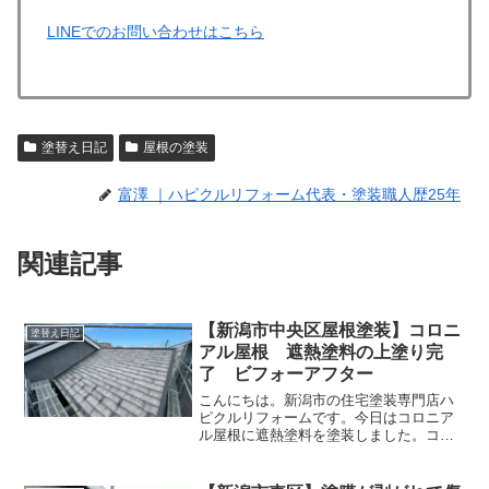
LINEでのお問い合わせはこちら
塗替え日記
屋根の塗装
富澤 ｜ハピクルリフォーム代表・塗装職人歴25年
関連記事
【新潟市中央区屋根塗装】コロニ
塗替え日記
アル屋根 遮熱塗料の上塗り完
了 ビフォーアフター
こんにちは。新潟市の住宅塗装専門店ハ
ピクルリフォームです。今日はコロニア
ル屋根に遮熱塗料を塗装しました。コロ
ニアル屋根塗装は基本的に４回塗りにな
っています。下塗り１回目→下塗り２回
目→中塗り→上塗りという流れで塗装し