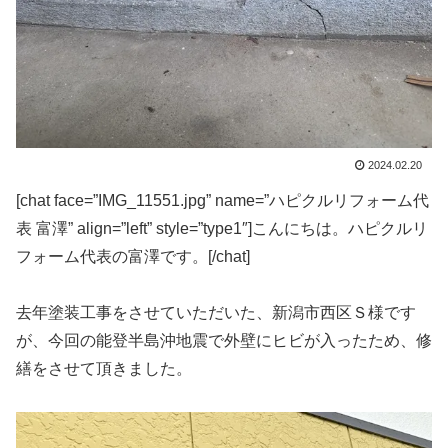
2024.02.20
[chat face=”IMG_11551.jpg” name=”ハピクルリフォーム代
表 富澤” align=”left” style=”type1″]こんにちは。ハピクルリ
フォーム代表の富澤です。[/chat]
去年塗装工事をさせていただいた、新潟市西区Ｓ様です
が、今回の能登半島沖地震で外壁にヒビが入ったため、修
繕をさせて頂きました。