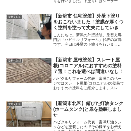
りを行いました。下塗りにはシーラーと
いう塗料を塗ります。この塗料は接着剤
のような働きがあり密着を良くしてくれ
る塗料です。シーラーは透明の塗料なの
【新潟市 住宅塗装】外壁下塗り
塗替え日記
で塗っているかわからない...
をおこないました！塗膜が厚くつ
く塗料を塗って丈夫にしていきま
す
こんにちは。新潟の外壁塗装、塗替え専
門店「ハピクルリフォーム」代表の富澤
です。今日は外壁の下塗りを行いまし
た。下塗りには「ソフトサーフ」という
塗料を塗っていきます。ソフトサーフは
塗膜が厚くつく塗料なので外壁を丈夫に
【新潟市 屋根塗装】スレート屋
塗料の知識
してくれます。傷んだ箇所を...
根(コロニアル)におすすめの塗料
７選！これを選べば間違いなし！
ハピクルリフォーム代表 富澤このペー
ジではスレート屋根(コロニアル)の塗装で
おすすめの塗料をご紹介します。スレー
ト屋根を塗装するとき、どの塗料を選べ
ば良いか悩んでしまうことがあるかもし
れません。多くのメーカーが多くの塗料
【新潟市北区】錆びた灯油タンク
塗替え日記
を発売していますので...
(ホームタンク)と扉を塗装しまし
た
ハピクルリフォーム代表 富澤灯油タン
クなどを塗装したのでその様子をお伝え