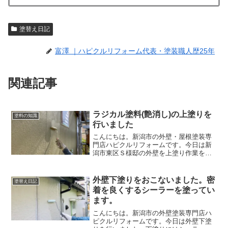
塗替え日記
富澤 ｜ハピクルリフォーム代表・塗装職人歴25年
関連記事
ラジカル塗料(艶消し)の上塗りを
塗料の知識
行いました
こんにちは。新潟市の外壁・屋根塗装専
門店ハピクルリフォームです。今日は新
潟市東区Ｓ様邸の外壁を上塗り作業をお
こないました。Ｓ様のお宅は純和風の立
派なお宅です。ピカピカする艶ありでは
なく、落ち着いた外壁にするため艶消し
外壁下塗りをおこないました。密
塗替え日記
を塗装しています。Ｓ様の...
着を良くするシーラーを塗ってい
ます。
こんにちは。新潟市の外壁塗装専門店ハ
ピクルリフォームです。今日は外壁下塗