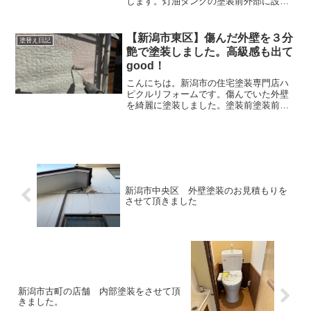
します。灯油タンクの塗装前外部に設置
する灯油タンク(ホームタンクともいう)が
錆びていたので塗装していきます。灯油
タンクが下部分が特に錆びやすいです。
【新潟市東区】傷んだ外壁を３分
塗替え日記
雨が直接当たらないた...
艶で塗装しました。高級感も出て
good！
こんにちは。新潟市の住宅塗装専門店ハ
ピクルリフォームです。傷んでいた外壁
を綺麗に塗装しました。塗装前塗装前の
外壁は塗装が剥がれて外壁の下地が出て
いる状態でした。このような状態だと雨
を吸い込んでしまい劣化を早めてしまい
ます。しっかりとコーティ...
新潟市中央区 外壁塗装のお見積もりを
させて頂きました
新潟市古町の店舗 内部塗装をさせて頂
きました。