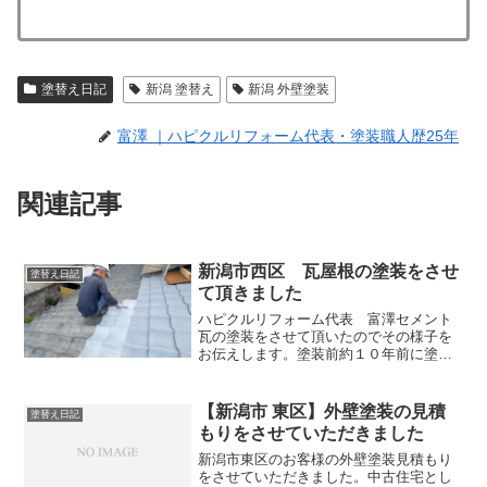
塗替え日記
新潟 塗替え
新潟 外壁塗装
富澤 ｜ハピクルリフォーム代表・塗装職人歴25年
関連記事
新潟市西区 瓦屋根の塗装をさせ
塗替え日記
て頂きました
ハピクルリフォーム代表 富澤セメント
瓦の塗装をさせて頂いたのでその様子を
お伝えします。塗装前約１０年前に塗装
されたということですが、時間の経過と
ともに傷みが進んでいました。塗装が剥
がれたり、セメント瓦の地が出ている状
【新潟市 東区】外壁塗装の見積
塗替え日記
態でした。セメント瓦は１...
もりをさせていただきました
新潟市東区のお客様の外壁塗装見積もり
をさせていただきました。中古住宅とし