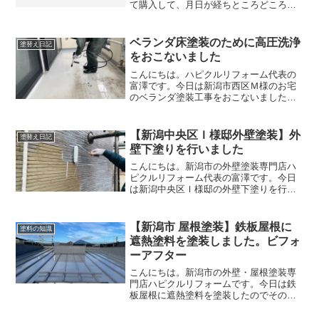
て購入して、月日が経ちところどころ傷
みが気になってきたので当社に見積もり
を依頼してくださいました。ありがとう
ございます！
ベランダ床塗装のために高圧洗浄
塗替え日記
をおこないました
こんにちは。ハピクルリフォーム代表の
富澤です。今日は新潟市西区Ｍ様のお宅
のベランダ塗装工事をおこないました。
塗装する前に塗装に適した下地にする必
要があります。藻や汚れが付着している
上に塗装してもすぐに剥がれてしまうの
【新潟中央区Ｉ様邸外壁塗装】外
塗替え日記
で、塗装前にしっかり高圧...
壁下塗りを行いました
こんにちは。新潟市の外壁塗装専門店ハ
ピクルリフォーム代表の富澤です。今日
は新潟中央区Ｉ様邸の外壁下塗りを行い
ました。塗装前の外壁は艶はなく、色が
落ちてしまうほど傷んでしまっている状
態です。しかし幸いなことに、大きな腐
【新潟市 屋根塗装】鉄板屋根に
塗料の知識
食がないため塗装が可能で...
遮熱塗料を塗装しました。ビフォ
ーアフター
こんにちは。新潟市の外壁・屋根塗装専
門店ハピクルリフォームです。今日は鉄
板屋根に遮熱塗料を塗装したのでその様
子をお伝えします。塗装前の屋根塗装前
の屋根は艶はなくなり、ところどころ錆