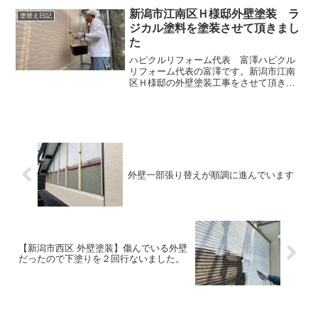
が出ている状態でした。錆が出始めてい
新潟市江南区Ｈ様邸外壁塗装 ラ
塗替え日記
たので今後錆が広がり穴が...
ジカル塗料を塗装させて頂きまし
た
ハピクルリフォーム代表 富澤ハピクル
リフォーム代表の富澤です。新潟市江南
区Ｈ様邸の外壁塗装工事をさせて頂きま
した。塗装の様子をお伝えいたします。
高圧洗浄塗装する前に高圧洗浄をおこな
います。外壁や軒裏には汚れがたくさん
ついていますので、綺麗に...
外壁一部張り替えが順調に進んでいます
【新潟市西区 外壁塗装】傷んでいる外壁
だったので下塗りを２回行ないました。