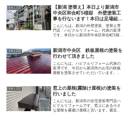
す。密着を良くするための目荒らし作業
高圧洗浄前に目荒らし作業を行っていき
【新潟 塗替え】本日より新潟市
塗替え日記
ます。目荒らしとは鉄板表...
中央区和合町S様邸 外壁塗装工
事を行ないます！本日は足場組み
立てです
こんにちは。新潟の外壁塗装、塗替え専
門店「ハピクルリフォーム」代表の富澤
です。本日から新潟市中央区和合町S様の
御宅の外壁塗装工事を行ないます。今日
は足場組み立てをおこないました。S様の
御宅は大きな御宅です。立派な和風の家
新潟市中央区 鉄板屋根の塗装を
塗替え日記
で庭もあり綺麗に手入...
行わせて頂きました
こんにちは。ハピクルリフォーム代表の
富澤です。今日から新潟市のお宅の鉄板
屋根を塗装させていただいています。築
３０年以上経っているお宅ですので錆が
進行している状態でした。塗装前以前に
DIYで錆びているところだけ塗装されたよ
窓上の屋根(霧除け屋根)の塗装を
塗替え日記
うです。しかしながら...
行いました
こんにちは。新潟市の住宅塗装専門店ハ
ピクルリフォームです。窓上にある小さ
な屋根を霧避け屋根と言います。最近の
住宅は霧避け屋根をつけることは少なく
なりましたが、勝手口などには屋根をつ
けることが多いですね。塗装前の屋根は
色あせがあり、錆が出てい...