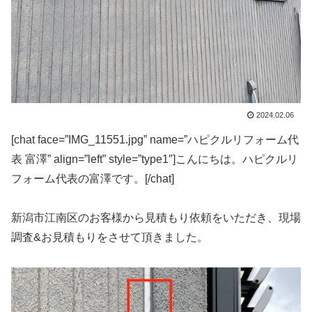
2024.02.06
[chat face=”IMG_11551.jpg” name=”ハピクルリフォーム代
表 富澤” align=”left” style=”type1″]こんにちは。ハピクルリ
フォーム代表の富澤です。[/chat]
新潟市江南区のお客様から見積もり依頼をいただき、現場
調査&お見積もりをさせて頂きました。