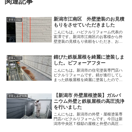
関連記事
新潟市江南区 外壁塗装のお見積
塗替え日記
もりをさせていただきました
こんにちは。ハピクルリフォーム代表の
富澤です。新潟市江南区のお客様から外
壁塗装の見積もり依頼をいただき、お伺
いさせていただきました。築２０年とい
うこともあり、傷みが出ている場所があ
り塗装を考えているとのことです。家全
錆びた鉄板屋根を綺麗に塗装しま
塗替え日記
体を見させていただきまし...
した。ビフォーアフター
こんにちは。新潟市の住宅塗装専門店ハ
ピクルリフォームです。錆が進行してし
まった鉄板屋根を綺麗に塗装したので、
その様子をお伝えします。塗装前塗装前
の鉄板屋根は錆が出ている状態です。鉄
板は錆が出始めると早いスピードで錆が
【新潟市 外壁屋根塗装】ガルバ
塗替え基礎知識
進行します。特に海が近か...
ニウム外壁と鉄板屋根の高圧洗浄
を行いました
こんにちは。新潟市の外壁・屋根塗装専
門店ハピクルリフォームです。今日は新
潟市中央区Ｔ様邸の屋根と外壁の高圧洗
浄を行いました。その様子をお伝えしま