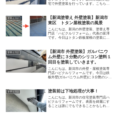
宅で外壁塗装を行っています。こちらの
お宅では高耐久性のラジカル塗料を塗装
しています。ラジカル抑制塗料とは、劣
化要因であるラジカルを抑制する働きが
【新潟塗替え 外壁塗装】新潟市
塗替え日記
あります。紫外線や雨が当...
東区 トタン屋根塗装の風景
こんにちは。新潟の外壁塗装、塗替え専
門店「ハピクルリフォーム」代表の富澤
です。今日はトタン鉄板屋根の塗装につ
いてお伝えします。鉄板屋根は住宅の屋
根や車庫の屋根や霧避け屋根に使われて
いることが多いです。錆びたままにする
【新潟市 外壁塗装】ガルバニウ
塗替え日記
と腐食してしまい、穴があ...
ム外壁に３分艶のシリコン塗料１
回目を塗装していきます。
こんにちは。新潟市の外壁・屋根塗装専
門店ハピクルリフォームです。今日は鉄
板外壁(ガルバニウム外壁)に３分艶のシリ
コン塗料を塗装していきます。塗料の艶
には「艶あり」「７分艶あり」「半艶」
「３分艶あり」「艶消し」があります。
塗装前は下地処理が大事！
塗替え日記
家の外観に合う艶を選...
こんにちは。新潟市の住宅塗装専門店ハ
ピクルリフォームです。表面を綺麗にす
ることは誰にでもできることかもしれま
せん。綺麗な色のペンキを塗れば良いの
ですから。ですが、綺麗な状態を長く保