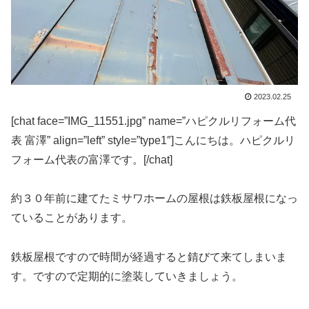
2023.02.25
[chat face=”IMG_11551.jpg” name=”ハピクルリフォーム代
表 富澤” align=”left” style=”type1″]こんにちは。ハピクルリ
フォーム代表の富澤です。[/chat]
約３０年前に建てたミサワホームの屋根は鉄板屋根になっ
ていることがあります。
鉄板屋根ですので時間が経過すると錆びて来てしまいま
す。ですので定期的に塗装していきましょう。