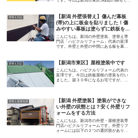
です。今日は新潟市東区S様邸の御宅で破
風板、鼻隠しの塗装をおこないました。
破風板、鼻隠しとは屋根の下にある板の
ことです。雨樋が付く場所のことを鼻隠
【新潟 外壁張替え】傷んだ幕板
塗替え日記
しと言いますし、三角形...
(帯)の上に板金を貼りました！傷
みやすい幕板は塗らずに鉄板を貼
るのもいいですね！
こんにちは。新潟の外壁塗装、塗替え専
門店「ハピクルリフォーム」代表の富澤
です。外壁と外壁の中間にある板を幕板
および帯と言うことがあります。洋風の
家だとこのような幕板が貼ってある御宅
もありますね。このように幕板があると
【新潟市東区】屋根塗装中です
塗替え日記
アクセントになり、お洒落...
こんにちは。ハピクルリフォーム代表の
富澤です。今日は鉄板屋根の塗装を行い
ました。築３０年になるお宅ですが、一
度も塗装されていないとのことです。で
すが、大きな錆が出ているわけではな
く、塗装できる状態でした。色褪せがあ
る状態ではあります。昨日錆...
【新潟 外壁塗装】塗装ができな
塗替え基礎知識
い外壁の状態とは？安く外壁リフ
ォームをする方法
こんにちは。新潟市の外壁・屋根塗装専
門店ハピクルリフォームです。外壁リフ
ォームには以下の２つの選択肢がありま
す。 外壁塗装 外壁張替えどちらが良いの