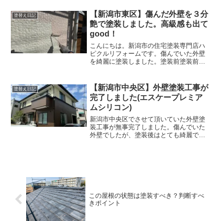
か迷う方もおられますが、安く外壁リフ
ォームをしたい場合は外壁塗装の方が安
【新潟市東区】傷んだ外壁を３分
塗替え日記
くすることができます...
艶で塗装しました。高級感も出て
good！
こんにちは。新潟市の住宅塗装専門店ハ
ピクルリフォームです。傷んでいた外壁
を綺麗に塗装しました。塗装前塗装前の
外壁は塗装が剥がれて外壁の下地が出て
いる状態でした。このような状態だと雨
を吸い込んでしまい劣化を早めてしまい
【新潟市中央区】外壁塗装工事が
塗替え日記
ます。しっかりとコーティ...
完了しました(エスケープレミア
ムシリコン)
新潟市中央区でさせて頂いていた外壁塗
装工事が無事完了しました。傷んでいた
外壁でしたが、塗装後はとても綺麗でお
しゃれなお宅に生まれ変わりました！塗
装前塗装前の外壁は色褪せがあったり、
剥がれている箇所がありました。コーキ
ングも無くなっている箇所...
この屋根の状態は塗装すべき？判断すべ
きポイント