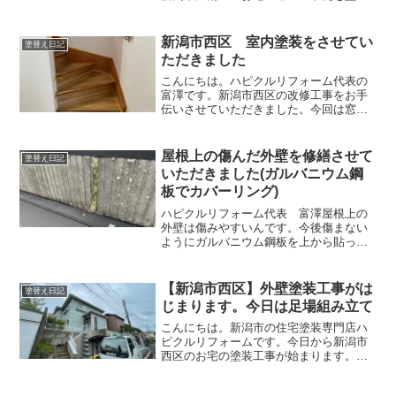
させて頂きましたのでその様子をお伝え
します。塗装前以前塗装してから10年以
上経過したというセメント瓦。セメント
新潟市西区 室内塗装をさせてい
塗替え日記
瓦は10年に１回塗装が...
ただきました
こんにちは。ハピクルリフォーム代表の
富澤です。新潟市西区の改修工事をお手
伝いさせていただきました。今回は窓枠
や階段の塗装をさせていただきました。
塗装前階段の脇が古めかしくなっている
ため、塗装で綺麗にしていきます。塗ら
屋根上の傷んだ外壁を修繕させて
塗替え日記
ない場所はマスキングテー...
いただきました(ガルバニウム鋼
板でカバーリング)
ハピクルリフォーム代表 富澤屋根上の
外壁は傷みやすいんです。今後傷まない
ようにガルバニウム鋼板を上から貼って
いきました。施工前上の写真のように、
屋根の上にある外壁はとても傷みやすい
のです。雪が長期間乗っているので外壁
【新潟市西区】外壁塗装工事がは
塗替え日記
は濡れている状態になりま...
じまります。今日は足場組み立て
こんにちは。新潟市の住宅塗装専門店ハ
ピクルリフォームです。今日から新潟市
西区のお宅の塗装工事が始まります。今
日は足場組み立ての日でした。腕の良い
足場職人が作業しやすくて安全な足場を