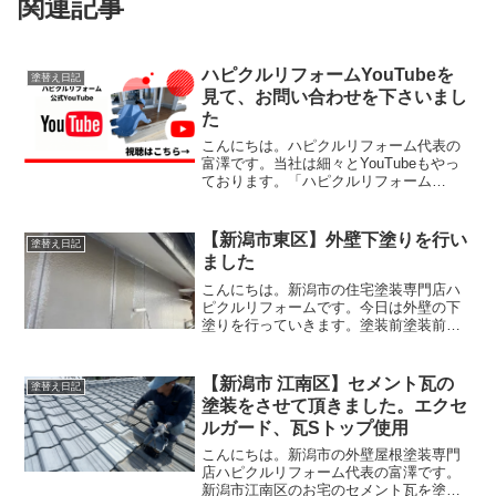
関連記事
ハピクルリフォームYouTubeを
塗替え日記
見て、お問い合わせを下さいまし
た
こんにちは。ハピクルリフォーム代表の
富澤です。当社は細々とYouTubeもやっ
ております。「ハピクルリフォーム
YouTube」で検索すると出てくると思い
ます。URLは以下です立派な編集はでき
ないので見にくくて退屈な動画ばかりで
【新潟市東区】外壁下塗りを行い
塗替え日記
すが、ありがた...
ました
こんにちは。新潟市の住宅塗装専門店ハ
ピクルリフォームです。今日は外壁の下
塗りを行っていきます。塗装前塗装前の
外壁の状態は、色あせがあり、触ると白
い粉が付いてしまう状態でした。いわゆ
る「チョーキング現象」というもので
【新潟市 江南区】セメント瓦の
塗替え日記
す。チョーキング現象は、塗...
塗装をさせて頂きました。エクセ
ルガード、瓦Sトップ使用
こんにちは。新潟市の外壁屋根塗装専門
店ハピクルリフォーム代表の富澤です。
新潟市江南区のお宅のセメント瓦を塗装