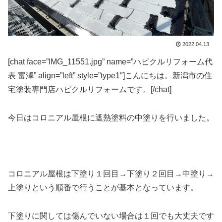
2022.04.13
[chat face=”IMG_11551.jpg” name=”ハピクルリフォーム代
表 富澤” align=”left” style=”type1″]こんにちは。新潟市の住
宅塗装専門店ハピクルリフォームです。[/chat]
今日はコロニアル屋根に遮熱塗料の中塗りを行いました。
コロニアル屋根は下塗り１回目→下塗り２回目→中塗り→
上塗りという順番で行うことが基本となっています。
下塗りに関しては傷んでいない場合は１回でも大丈夫です