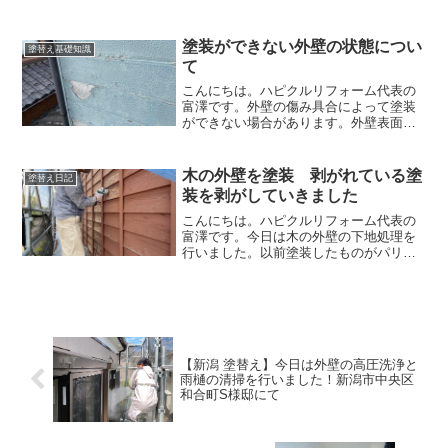
みが気になってきたので当社に見積もり
を依頼してくださいました。ありがとう
ございます！
塗装ができない外壁の状態につい
塗替え基礎知識
て
こんにちは。ハピクルリフォーム代表の
富澤です。外壁の傷み具合によって塗装
ができない場合があります。外壁表面が
剥がれ、外壁内部に水分が染み込み空洞
化してしまった外壁は塗装ができませ
ん。塗装ができない外壁の状態 一例上
木の外壁を塗装 剥がれている塗
塗替え日記
の写真のように外壁が剥がれ...
装を剥がしていきました
こんにちは。ハピクルリフォーム代表の
富澤です。今日は木の外壁の下地処理を
行いました。以前塗装したものがパリパ
リに剥がれてきているので、まずはそれ
を除去する作業からおこないます。塗装
前塗装前の木の外壁はパリパリになって
剥がれている状態です。こ...
【新潟 塗替え】今日は外壁の高圧洗浄と
雨樋の清掃を行いました！新潟市中央区
和合町S様邸にて