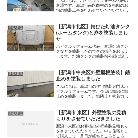
こんにちは。ハピクルリフォーム代表の
富澤です。新潟市南区白根のＳ様邸のお
宅の塗装工事を行わせていただいていま
す。今回は天井塗装を行いました。天井
は２回塗って仕上げていきます。１回塗
りでは綺麗に仕上がりませんし、耐久性
【新潟市北区】錆びた灯油タンク
塗替え日記
も下がってしまいますので...
(ホームタンク)と扉を塗装しまし
た
ハピクルリフォーム代表 富澤灯油タン
クなどを塗装したのでその様子をお伝え
します。灯油タンクの塗装前外部に設置
する灯油タンク(ホームタンクともいう)が
錆びていたので塗装していきます。灯油
タンクが下部分が特に錆びやすいです。
【新潟市中央区外壁屋根塗装】錆
塗替え日記
雨が直接当たらないた...
止めを塗装しました
こんにちは。新潟市の住宅塗装専門店ハ
ピクルリフォームです。今日は鉄部に錆
止めを塗装しました。錆防止と密着力向
上のために錆止め塗料を塗ります。塗装
する錆止めは「エポキシ錆止め」という
塗料です。錆止め効果が高く、密着力が
【新潟市 東区】外壁塗装の見積
塗替え日記
上がります。後日この上に...
もりをさせていただきました
新潟市東区のお客様の外壁塗装見積もり
をさせていただきました。中古住宅とし
て購入して、月日が経ちところどころ傷