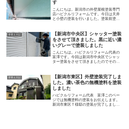
す
こんにちは。新潟市の外壁屋根塗装専門
店ハピクルリフォームです。今日は天井
と小壁の塗装を行いました。塗装前塗装
前の天井と小壁は黒ずんでいたり剥がれ
が生じていました。ここから綺麗に塗装
していきます。１回目塗装白を塗装して
【新潟市中央区】シャッター塗装
塗替え日記
いきますが、白は仕上がり...
をさせて頂きました。黒に近い濃
いグレーで塗装しました
こんにちは。ハピクルリフォーム代表の
富澤です。今回は新潟市中央区でシャッ
ター塗装をさせて頂きましたのでその様
子をお伝えします。塗装前塗装前のシャ
ッターは錆が出ている状態です。このよ
うに錆が出ていると気分が落ち込んでし
【新潟市東区】外壁塗装完了しま
塗替え日記
まいますよね。今回は黒に...
した。濃い茶色の無機塗料を塗装
しました
ハピクルリフォーム代表 富澤このペー
ジでは無機塗料の塗装をお伝えします。
新潟市東区Ｔ様邸の塗装が完了しまし
た。今回は濃い茶色の無機塗料を塗装さ
せていただきました。無機塗料は耐久性
が高く、約１５年〜２０年持つと期待さ
れている塗料です。最近は無...