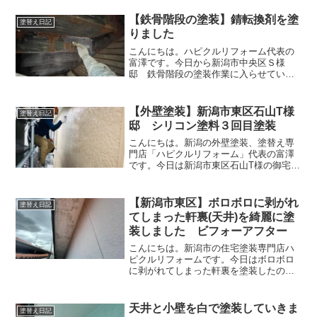
【鉄骨階段の塗装】錆転換剤を塗
塗替え日記
りました
こんにちは。ハピクルリフォーム代表の
富澤です。今日から新潟市中央区Ｓ様
邸 鉄骨階段の塗装作業に入らせていた
だきました。今日は錆落としと錆転換剤
の塗装をおこないました。塗装前塗装前
の鉄骨階段は錆がけっこう進んでいま
【外壁塗装】新潟市東区石山T様
塗替え日記
す。階段裏は錆びていますね。...
邸 シリコン塗料３回目塗装
こんにちは。新潟の外壁塗装、塗替え専
門店「ハピクルリフォーム」代表の富澤
です。今日は新潟市東区石山T様の御宅の
外壁上塗りを行ないましたのでその様子
をお伝えします。前日に中塗りを終わら
せたので今日は上塗りを行なっていきま
【新潟市東区】ボロボロに剥がれ
塗替え日記
す。前日の中塗りの様子...
てしまった軒裏(天井)を綺麗に塗
装しました ビフォーアフター
こんにちは。新潟市の住宅塗装専門店ハ
ピクルリフォームです。今日はボロボロ
に剥がれてしまった軒裏を塗装したので
その様子をお伝えします。塗装前時間の
経過とともに軒裏の塗装が剥がれてくる
場合があります。雨風を受けて傷んでし
天井と小壁を白で塗装していきま
塗替え日記
まう場合もありますし、密...