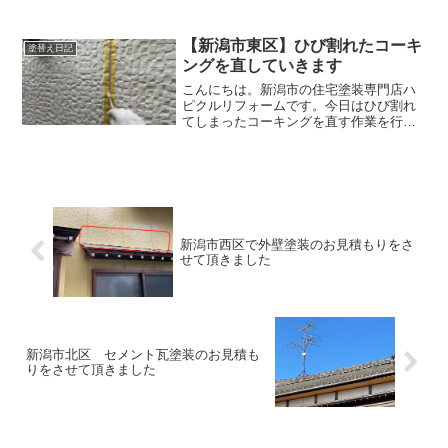
前塗装前の灯油タンクは錆が出ていま
す。特に下の方は錆が進行しています
ね。灯油タンクは錆を放置すると穴が空
【新潟市東区】ひび割れたコーキ
塗替え日記
いてしまい、灯油が流出してし...
ングを直していきます
こんにちは。新潟市の住宅塗装専門店ハ
ピクルリフォームです。今日はひび割れ
てしまったコーキングを直す作業を行い
ます。コーキング処理前コーキング前の
状態は痩せてしまい、隙間が空いたり、
ひび割れを起こしている状態でした。こ
の状態だと雨が侵入してし...
新潟市西区で外壁塗装のお見積もりをさ
せて頂きました
新潟市北区 セメント瓦塗装のお見積も
りをさせて頂きました