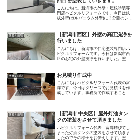
回目を塗装していきます。
こんにちは。新潟市の外壁・屋根塗装専
門店ハピクルリフォームです。今日は鉄
板外壁(ガルバニウム外壁)に３分艶のシリ
コン塗料を塗装していきます。塗料の艶
には「艶あり」「７分艶あり」「半艶」
「３分艶あり」「艶消し」があります。
【新潟市西区】外壁の高圧洗浄を
塗替え日記
家の外観に合う艶を選...
行いました
こんにちは。新潟市の住宅塗装専門店ハ
ピクルリフォームです。今日は新潟市西
区のお宅の外壁洗浄を行いました。塗装
前には汚れを落としてから塗装しないと
すぐに剥がれてきてしまいます。ですの
でしっかりと高圧洗浄を行っていきま
お見積り作成中
塗替え日記
す。高圧洗浄前天井の裏側は...
こんにちはハピクルリフォーム代表の富
澤です。今日はタリーズでお見積りを作
成しています。事務所で作成することが
多いですが、たまにはカフェに行って作
業するのも良いですね。タリーズは集中
できてとてもよい空間です。
【新潟市 中央区】屋外灯油タン
塗替え日記
クの塗装をさせて頂きました
ハピクルリフォーム代表 富澤錆びてし
まった灯油タンクの塗装をさせて頂きま
したのでその様子をお伝えします。塗装