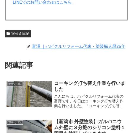
LINEでのお問い合わせはこちら
塗替え日記
富澤 ｜ハピクルリフォーム代表・塗装職人歴25年
関連記事
コーキング打ち替え作業を行いま
塗替え日記
した
こんにちは。ハピクルリフォーム代表の
富澤です。今日はコーキング打ち替え作
業を行いました。「コーキング打ち替
え」とは、古いコーキングを除去して新
しいコーキングを打っていくことです。
※コーキングとは雨が入らないように窓
【新潟市 外壁塗装】ガルバニウ
塗替え日記
周りや目地に防水を施すこと...
ム外壁に３分艶のシリコン塗料１