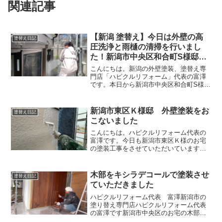
関連記事
【新潟 塗替え】今日は外壁の高
塗替え日記
圧洗浄と雨樋の清掃を行いまし
た！新潟市中央区和合町S様邸に
て
こんにちは。新潟の外壁塗装、塗替え専
門店「ハピクルリフォーム」代表の富澤
です。本日から新潟市中央区和合町S様の
御宅の外壁高圧洗浄を行ないます。昨日
は足場の組み立てを行いました。熟練し
た足場職人がとても良い足場を組んでく
新潟市東区Ｋ様邸 外壁塗装をお
塗替え日記
れました！飛散防止用の...
こないました
こんにちは。ハピクルリフォーム代表の
富澤です。今日も新潟市東区Ｋ様のお宅
の塗装工事をさせていただいています。
色褪せてしまった外壁と塗装させていた
だきます。塗装前の状態塗装前の外壁は
色が褪せてしまい、手で触ると白い粉が
木部をキシラデコールで塗装させ
塗替え日記
つく状態でした。いわゆる...
ていただきました
ハピクルリフォーム代表 富澤新潟市の
塗り替え専門店ハピクルリフォーム代表
の富澤です新潟市中央区のお宅の木部を
塗装させていただきました。木目をその