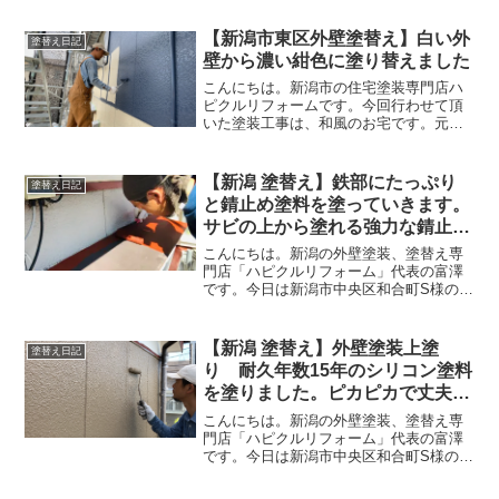
まま残せる塗料「キシラデコール」を塗
装しましたのでお伝えします。塗装前塗
【新潟市東区外壁塗替え】白い外
塗替え日記
装前の木部が塗装が薄くな...
壁から濃い紺色に塗り替えました
こんにちは。新潟市の住宅塗装専門店ハ
ピクルリフォームです。今回行わせて頂
いた塗装工事は、和風のお宅です。元々
は白い外壁でしたが、今回は濃い紺色に
塗装していきます。塗装前塗装前の外壁
は白い外壁でした。築２０年ほど経って
【新潟 塗替え】鉄部にたっぷり
塗替え日記
いますが、今まで一度も塗...
と錆止め塗料を塗っていきます。
サビの上から塗れる強力な錆止め
塗料です！新潟市中央区和合町S
こんにちは。新潟の外壁塗装、塗替え専
様邸にて
門店「ハピクルリフォーム」代表の富澤
です。今日は新潟市中央区和合町S様の鉄
部の錆止め塗料を塗装しました。鉄部は
基本的に３回塗装が必要です。 錆止め塗
装 中塗り 上塗り今日は錆止めを塗りま
【新潟 塗替え】外壁塗装上塗
塗替え日記
す。塗装前の鉄部は...
り 耐久年数15年のシリコン塗料
を塗りました。ピカピカで丈夫な
外壁になりました！新潟市中央区
こんにちは。新潟の外壁塗装、塗替え専
和合町S様邸にて
門店「ハピクルリフォーム」代表の富澤
です。今日は新潟市中央区和合町S様の御
宅の外壁上塗りを行ないます。外壁上塗
りの様子昨日は中塗りを行ないました。