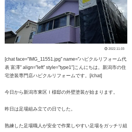
2022.11.03
[chat face=”IMG_11551.jpg” name=”ハピクルリフォーム代
表 富澤” align=”left” style=”type1″]こんにちは。新潟市の住
宅塗装専門店ハピクルリフォームです。[/chat]
今日から新潟市東区Ｉ様邸の外壁塗装が始まります。
昨日は足場組み立ての日でした。
熟練した足場職人が安全で作業しやすい足場をガッチリ組