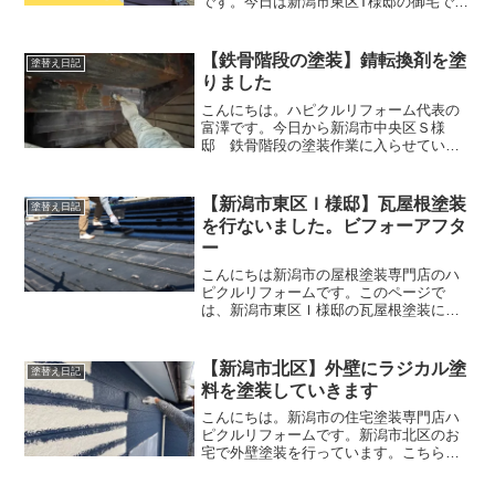
です。今日は新潟市東区T様邸の御宅で外
壁の高圧洗浄をおこないました。外壁塗
装、屋根塗装をするときは必ず「高圧洗
浄」が必要です。なぜ高圧洗浄をするか
【鉄骨階段の塗装】錆転換剤を塗
塗替え日記
というと、外壁や屋根に...
りました
こんにちは。ハピクルリフォーム代表の
富澤です。今日から新潟市中央区Ｓ様
邸 鉄骨階段の塗装作業に入らせていた
だきました。今日は錆落としと錆転換剤
の塗装をおこないました。塗装前塗装前
の鉄骨階段は錆がけっこう進んでいま
【新潟市東区Ｉ様邸】瓦屋根塗装
塗替え日記
す。階段裏は錆びていますね。...
を行ないました。ビフォーアフタ
ー
こんにちは新潟市の屋根塗装専門店のハ
ピクルリフォームです。このページで
は、新潟市東区Ｉ様邸の瓦屋根塗装につ
いてお伝えします。瓦屋根の塗装を考え
ている方が参考になれば幸いです。瓦屋
根 高圧洗浄塗装前には必ず高圧洗浄を
【新潟市北区】外壁にラジカル塗
塗替え日記
行ないます。瓦屋根には古い...
料を塗装していきます
こんにちは。新潟市の住宅塗装専門店ハ
ピクルリフォームです。新潟市北区のお
宅で外壁塗装を行っています。こちらの
お宅では高耐久性のラジカル塗料を塗装
しています。ラジカル抑制塗料とは、劣