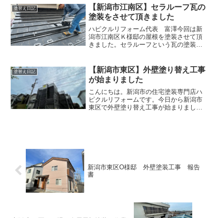
化要因であるラジカルを抑制する働きが
【新潟市江南区】セラルーフ瓦の
塗替え日記
あります。紫外線や雨が当...
塗装をさせて頂きました
ハピクルリフォーム代表 富澤今回は新
潟市江南区Ｋ様邸の屋根を塗装させて頂
きました。セラルーフという瓦の塗装で
す。セラルーフの塗装をお考えの方に参
考になったら幸いです。塗装前塗装前の
状態は艶がなく、瓦の下地が出てきてい
【新潟市東区】外壁塗り替え工事
塗替え日記
ます。雪止めアングルも錆...
が始まりました
こんにちは。新潟市の住宅塗装専門店ハ
ピクルリフォームです。今日から新潟市
東区で外壁塗り替え工事が始まりまし
た。今日は足場組み立てです。足場職人
がばっちり良い足場を組んでくれまし
た。作業しやすくて安全な足場です。足
場がなければ私も仕事ができま...
新潟市東区O様邸 外壁塗装工事 報告
書