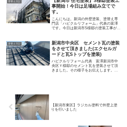
【新潟市 住宅塗装】S様邸塗装工
塗替え日記
た。錆びにくくする錆転換剤...
事開始！今日は足場組み立てで
す。
こんにちは。新潟の外壁塗装、塗替え専
門店「ハピクルリフォーム」代表の富澤
です。今日は新潟市S様邸の塗装工事が始
まりました。先日はご近所様に挨拶に行
き塗装工事をすることをお伝えしてきま
した。挨拶は大事ですよね。何も挨拶せ
新潟市中央区 セメント瓦の塗装
塗替え日記
ずに工事を進めると良い...
をさせて頂きました(エクセルガ
ードと瓦Sトップを塗装)
ハピクルリフォーム代表 富澤新潟市中
央区Ｙ様邸のセメント瓦を塗装させて頂
きました。その様子をお伝えします。塗
装前１０年前に塗装されたということで
すが、時間の経過とともに塗装が剥がれ
てきていました。特に２階部分の屋根(大
屋根)は傷みが進んでい...
【新潟市東区】ラジカル塗料で外壁上塗
りを行いました