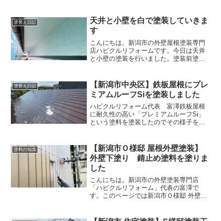
のシリコン塗料を塗装します。シリコン
塗料は塗り替えで最も使われている塗料
です。塗り替えをする７割のお宅はシリ
天井と小壁を白で塗装していきま
塗替え日記
コン塗料を選ばれていると...
す
こんにちは。新潟市の外壁屋根塗装専門
店ハピクルリフォームです。今日は天井
と小壁の塗装を行いました。塗装前塗装
前の天井と小壁は黒ずんでいたり剥がれ
が生じていました。ここから綺麗に塗装
していきます。１回目塗装白を塗装して
【新潟市中央区】鉄板屋根にプレ
塗替え日記
いきますが、白は仕上がり...
ミアムルーフSiを塗装しました
ハピクルリフォーム代表 富澤鉄板屋根
に耐久性の高い「プレミアムルーフSi」
という塗料を塗装したのでその様子をお
伝えします。塗装前塗装前の屋根は鉄板
の素地が出ている状態でした。建ててか
ら２０年経過しているということで、
【新潟市Ｏ様邸 屋根外壁塗装】
塗料の知識
元々あった塗装がほぼなく...
外壁下塗り 錆止め塗料を塗りま
した
こんにちは。新潟市の外壁塗装専門店
「ハピクルリフォーム」代表の富澤で
す。このページでは新潟市Ｏ様邸 外壁塗
装の様子をお伝えします。今回は外壁錆
止め塗料を塗装したのでその様子をお伝
えします。前日は錆転換剤を塗装しまし