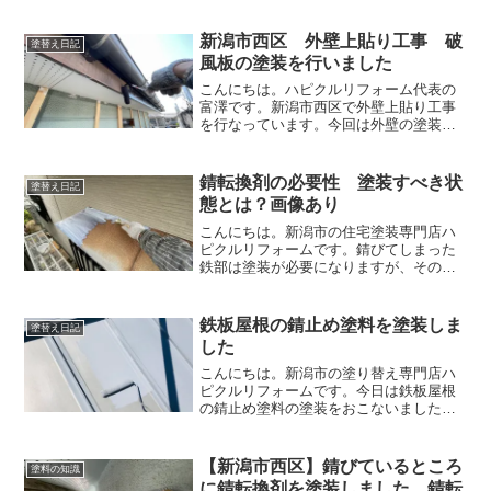
新潟市西区 外壁上貼り工事 破
塗替え日記
風板の塗装を行いました
こんにちは。ハピクルリフォーム代表の
富澤です。新潟市西区で外壁上貼り工事
を行なっています。今回は外壁の塗装は
行いませんが、天井と破風板は塗装して
いきます。外壁を貼る前に天井を塗装し
ていきます。破風板部分も茶色で塗装し
錆転換剤の必要性 塗装すべき状
塗替え日記
ていきます。今日は１回目...
態とは？画像あり
こんにちは。新潟市の住宅塗装専門店ハ
ピクルリフォームです。錆びてしまった
鉄部は塗装が必要になりますが、その時
に「錆転換剤」を塗装すべきか悩むこと
があるかもしれません。当社は錆がかな
り進行している場合は錆転換剤を塗装し
鉄板屋根の錆止め塗料を塗装しま
塗替え日記
て錆びにくいようにしてい...
した
こんにちは。新潟市の塗り替え専門店ハ
ピクルリフォームです。今日は鉄板屋根
の錆止め塗料の塗装をおこないました。
塗っている錆止め塗料は、錆を抑制する
働きもありますが、密着性を向上させる
役割もあります。エポキシ錆止め塗料と
【新潟市西区】錆びているところ
塗料の知識
いうものを塗装しています...
に錆転換剤を塗装しました。錆転