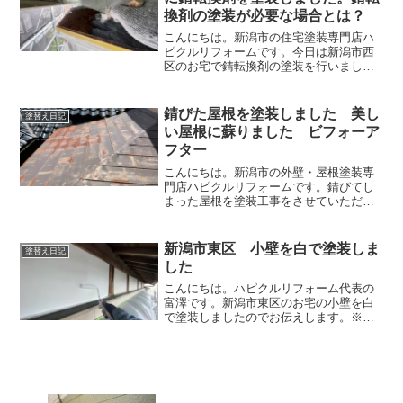
換剤の塗装が必要な場合とは？
こんにちは。新潟市の住宅塗装専門店ハ
ピクルリフォームです。今日は新潟市西
区のお宅で錆転換剤の塗装を行いまし
た。錆転換剤とは、赤錆を黒錆に変えて
くれる塗料です。黒錆にすることで新品
の鉄の状態に戻すので錆びにくくするこ
錆びた屋根を塗装しました 美し
塗替え日記
とができます。錆転換剤 塗...
い屋根に蘇りました ビフォーア
フター
こんにちは。新潟市の外壁・屋根塗装専
門店ハピクルリフォームです。錆びてし
まった屋根を塗装工事をさせていただき
ました。とっても綺麗になったのでビフ
ォーアフターをお伝えします。塗装前塗
装前の屋根はけっこう錆びていますね。
新潟市東区 小壁を白で塗装しま
塗替え日記
このような屋根の形状は合...
した
こんにちは。ハピクルリフォーム代表の
富澤です。新潟市東区のお宅の小壁を白
で塗装しましたのでお伝えします。※小
壁とは、和風の家でよく見かける箇所で
す。屋根の下に漆喰で塗ってある箇所の
ことを指します。塗装前塗装前の小壁は
経年変化で黄ばんだり汚れ...