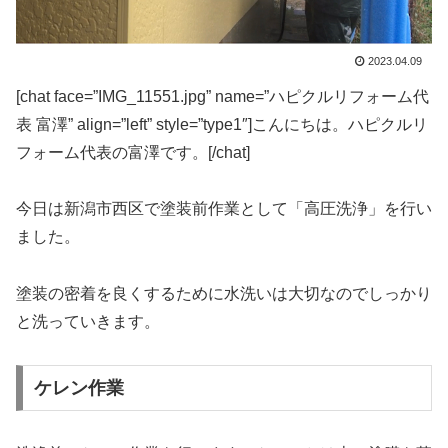
2023.04.09
[chat face=”IMG_11551.jpg” name=”ハピクルリフォーム代
表 富澤” align=”left” style=”type1″]こんにちは。ハピクルリ
フォーム代表の富澤です。[/chat]
今日は新潟市西区で塗装前作業として「高圧洗浄」を行い
ました。
塗装の密着を良くするために水洗いは大切なのでしっかり
と洗っていきます。
ケレン作業